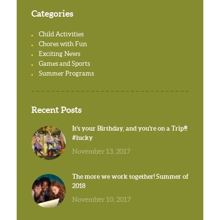
Categories
Child Activities
Chores with Fun
Exciting News
Games and Sports
Summer Programs
Recent Posts
It’s your Birthday, and you’re on a Trip!!!
#lucky
November 13, 2017
The more we work together! Summer of
2018
November 10, 2017